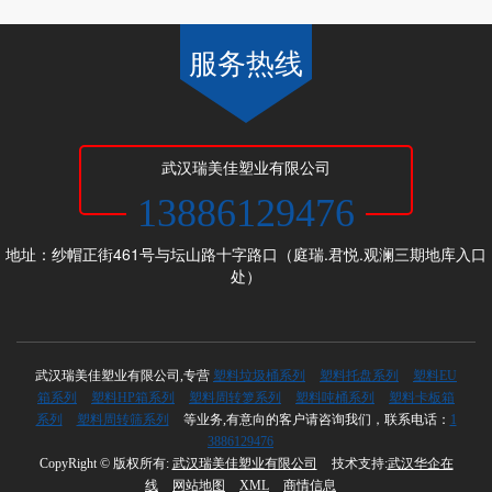
服务热线
武汉瑞美佳塑业有限公司
13886129476
地址：纱帽正街461号与坛山路十字路口（庭瑞.君悦.观澜三期地库入口
处）
武汉瑞美佳塑业有限公司,专营
塑料垃圾桶系列
塑料托盘系列
塑料EU
箱系列
塑料HP箱系列
塑料周转箩系列
塑料吨桶系列
塑料卡板箱
系列
塑料周转筛系列
等业务,有意向的客户请咨询我们，联系电话：
1
3886129476
CopyRight © 版权所有:
武汉瑞美佳塑业有限公司
技术支持:
武汉华企在
线
网站地图
XML
商情信息