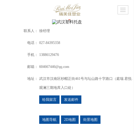
联系人：
徐经理
电话：
027-84395358
手机：
13886129476
邮箱：
604667446@qq.com
地址：
武汉市汉南区纱帽正街461号与坛山路十字路口（庭瑞.君悦.
观澜三期地库入口处）
给我留言
发送邮件
地图导航
2D地图
街景地图