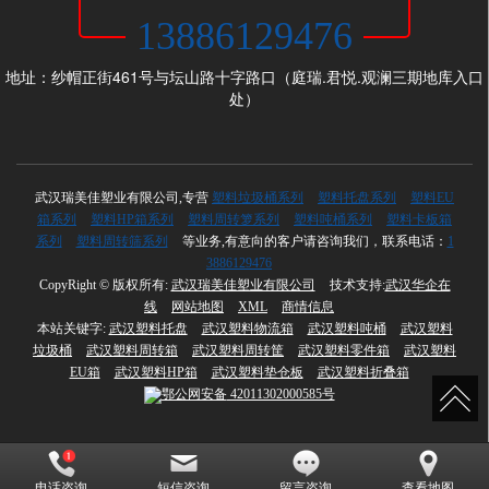
13886129476
地址：纱帽正街461号与坛山路十字路口（庭瑞.君悦.观澜三期地库入口
处）
武汉瑞美佳塑业有限公司,专营
塑料垃圾桶系列
塑料托盘系列
塑料EU
箱系列
塑料HP箱系列
塑料周转箩系列
塑料吨桶系列
塑料卡板箱
系列
塑料周转筛系列
等业务,有意向的客户请咨询我们，联系电话：
1
3886129476
CopyRight © 版权所有:
武汉瑞美佳塑业有限公司
技术支持:
武汉华企在
线
网站地图
XML
商情信息
本站关键字:
武汉塑料托盘
武汉塑料物流箱
武汉塑料吨桶
武汉塑料
垃圾桶
武汉塑料周转箱
武汉塑料周转筐
武汉塑料零件箱
武汉塑料
EU箱
武汉塑料HP箱
武汉塑料垫仓板
武汉塑料折叠箱
鄂公网安备
42011302000585号
电话咨询
短信咨询
留言咨询
查看地图