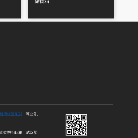
储物箱
）
料周转筛系列
等业务,
武汉塑料HP箱
武汉塑