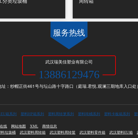
40L分类垃圾桶
周转箱
服务热线
武汉瑞美佳塑业有限公司
13886129476
地址：纱帽正街461号与坛山路十字路口（庭瑞.君悦.观澜三期地库入口处
EU箱系列
塑料HP箱系列
塑料周转箩系列
塑料吨桶系列
塑料卡板箱系列
塑
在线
网站地图
XML
商情信息
塑料垃圾桶
武汉塑料周转箱
武汉塑料周转筐
武汉塑料零件箱
武汉塑料EU箱